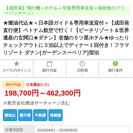
【成田発】飛行機＋ホテル＋空港専用車送迎＋毎朝食のフリ
ーパッケージ♪
★燃油代込★＜日本語ガイド＆専用車送迎付＞【成田発
直行便】ベトナム航空で行く！【ビーチリゾート＆世界
遺産の玄関口★ダナン】老舗の５ツ星ホテル★ゆったり
チェックアウトに３泊以上でディナー１回付き！フラマ
リゾート ダナン[ガーデンスーペリア]宿泊
コースのポイント
旅行代金
日程表
旅行条件
(1名様あたり)
198,700円～462,300円
※航空会社燃油サーチャージ含む
出発日設定
2026/04/01～2026/09/30