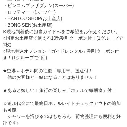
・ビンコムプラザダナン(スーパー)
・ロッテマート(スーパー)
・HANTOU SHOP(お土産店)
・BONG SEN(お土産店)
※現地到着後に担当ガイドへをご希望をお伝えください。
○指定お土産店で使える10%割引クーポン付！(1グループで
1枚)
○現地申込オプション「ガイドレンタル」割引クーポン付
き！(1グループで1回)
★空港⇔ホテル間の往復「専用車」送迎付！
他のお客様と一緒になることはありません！
★あると嬉しい！旅行の楽しみ「ホテルで毎朝食」付！
☆追加代金にて最終日ホテルレイトチェックアウトの追加
も可能
シャワーを浴びるのはもちろん、荷物整理にも便利と好
評です♪