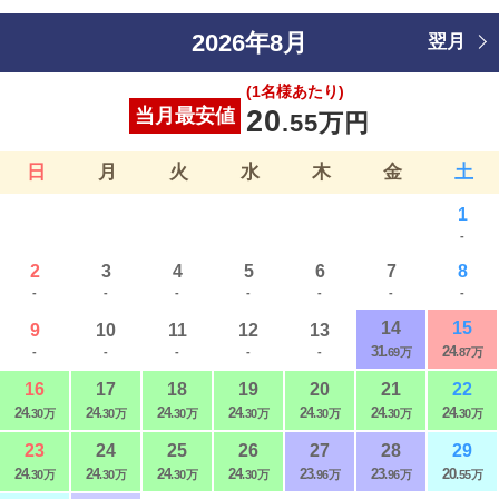
2026年8月
翌月
(1名様あたり)
当月最安値
20
.55万円
日
月
火
水
木
金
土
1
-
2
3
4
5
6
7
8
-
-
-
-
-
-
-
14
15
9
10
11
12
13
31
24
-
-
-
-
-
.69万
.87万
16
17
18
19
20
21
22
24
24
24
24
24
24
24
.30万
.30万
.30万
.30万
.30万
.30万
.30万
23
24
25
26
27
28
29
24
24
24
24
23
23
20
.30万
.30万
.30万
.30万
.96万
.96万
.55万