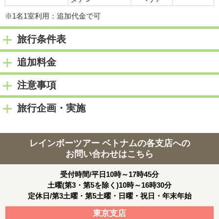
2日目
※1名1室利用：追加代金で可
朝：ホテルにて朝食
旅行条件表
終日：自由行動
宿泊都市
ダナン
追加料金
3日目
注意事項
朝：ホテルにて朝食
旅行企画・実施
出発まで自由行動
★★★★★★★
ホテルチェックアウト時間は別記参照
レインボーツアー ベトナムの各支店への
★★★★★★★
お問い合わせはこちら
「専用車」送迎で空港へ
受付時間/平日10時～17時45分
宿泊都市
機中泊
土曜(第3・第5を除く)10時～16時30分
定休日/第3土曜・第5土曜・日曜・祝日・年末年始
4日目
東京支店