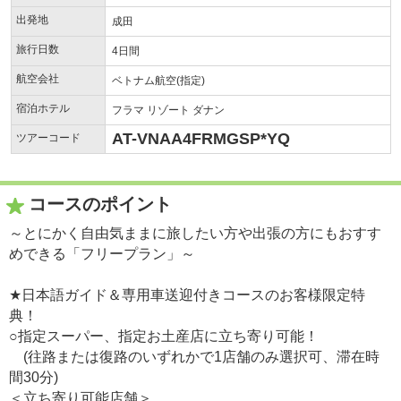
出発地
成田
旅行日数
4日間
航空会社
ベトナム航空(指定)
宿泊ホテル
フラマ リゾート ダナン
AT-VNAA4FRMGSP*YQ
ツアーコード
コースのポイント
～とにかく自由気ままに旅したい方や出張の方にもおすす
めできる「フリープラン」～
★日本語ガイド＆専用車送迎付きコースのお客様限定特
典！
○指定スーパー、指定お土産店に立ち寄り可能！
(往路または復路のいずれかで1店舗のみ選択可、滞在時
間30分)
＜立ち寄り可能店舗＞