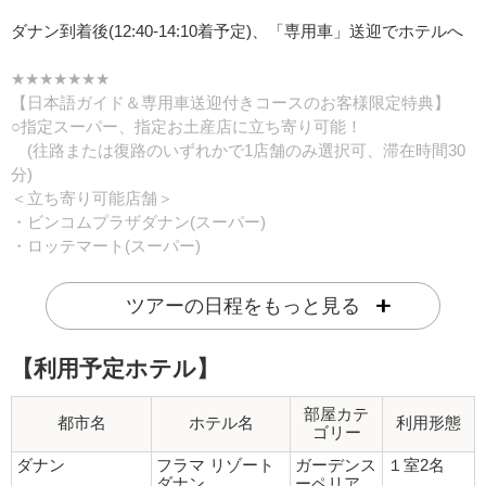
ダナン到着後(12:40-14:10着予定)、「専用車」送迎でホテルへ
★★★★★★★
【日本語ガイド＆専用車送迎付きコースのお客様限定特典】
○指定スーパー、指定お土産店に立ち寄り可能！
(往路または復路のいずれかで1店舗のみ選択可、滞在時間30
分)
＜立ち寄り可能店舗＞
・ビンコムプラザダナン(スーパー)
・ロッテマート(スーパー)
・HANTOU SHOP(お土産店)
・BONG SEN(お土産店)
ツアーの日程をもっと見る
※現地到着後に担当ガイドへをご希望をお伝えください。
○指定お土産店で使える10%割引クーポン付！(1グループで1枚)
【利用予定ホテル】
○現地申込オプション「ガイドレンタル」割引クーポン付き！(1
グループで1回)
★★★★★★★
部屋カテ
都市名
ホテル名
利用形態
ゴリー
宿泊都市
ダナン
ダナン
フラマ リゾート
ガーデンス
１室2名
ダナン
ーペリア